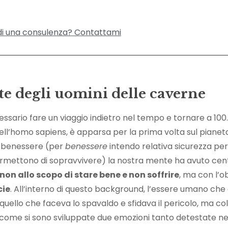
di una consulenza? Contattami
e degli uomini delle caverne
sario fare un viaggio indietro nel tempo e tornare a 100
dell’homo sapiens, è apparsa per la prima volta sul pianet
vo benessere (per
benessere
intendo relativa sicurezza pe
ermettono di sopravvivere) la nostra mente ha avuto cent
non allo scopo di stare bene e non soffrire
, ma con l’o
cie
. All’interno di questo background, l’essere umano che
uello che faceva lo spavaldo e sfidava il pericolo, ma colu
 come si sono sviluppate due emozioni tanto detestate ne