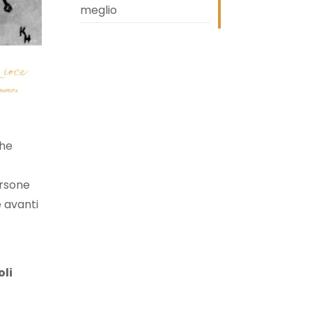
meglio
che
ersone
e avanti
oli