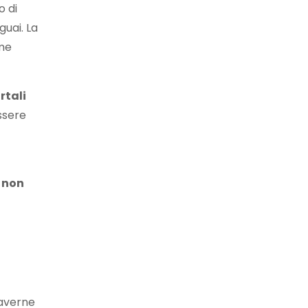
o di
guai. La
ome
rtali
sere
, non
caverne