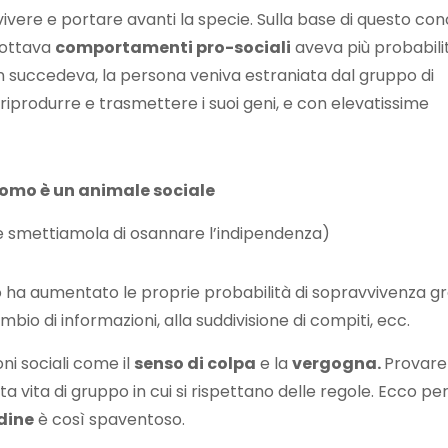
vvivere e portare avanti la specie. Sulla base di questo co
dottava
comportamenti pro-sociali
aveva più probabilit
 succedeva, la persona veniva estraniata dal gruppo di
 riprodurre e trasmettere i suoi geni, e con elevatissime
uomo è un animale sociale
e smettiamola di osannare l’indipendenza)
o ha aumentato le proprie probabilità di sopravvivenza gr
mbio di informazioni, alla suddivisione di compiti, ecc.
ni sociali come il
senso di colpa
e la
vergogna.
Provare 
a vita di gruppo in cui si rispettano delle regole. Ecco p
dine
è così spaventoso.