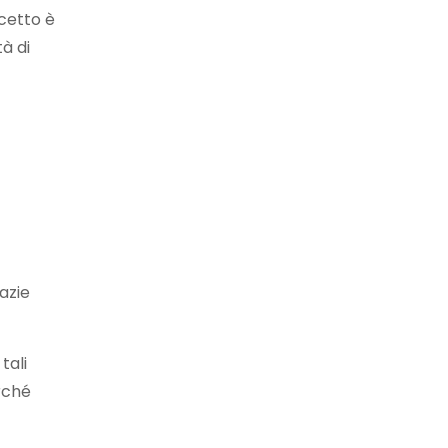
ncetto è
à di
azie
tali
erché