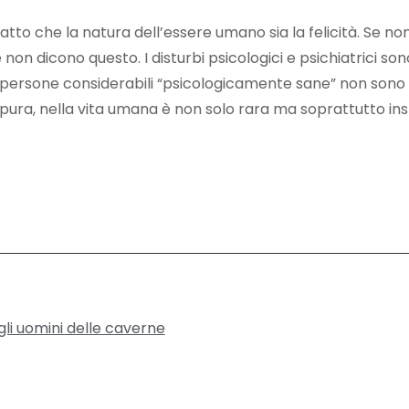
fatto che la natura dell’essere umano sia la felicità. Se non
he non dicono questo. I disturbi psicologici e psichiatrici s
le persone considerabili “psicologicamente sane” non son
tà pura, nella vita umana è non solo rara ma soprattutto ins
li uomini delle caverne