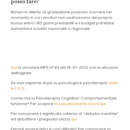
posso fare?
Rimani in allerta. Le graduatorie possono scorrere nel
momento in cui i vincitori non usufruiscono del proprio
bonus entro i 180 giorni prestabiliti e il budget potrebbe
aumentare a livello nazionale o regionale.
Qui
la circolare INPS n° 83 del 19-07-2022 con le istruzioni
dettagliate
Se vuoi saperne di più su psicologia e psicoterapia
visita
le F.A.Q
.
Come mai la Psicoterapia Cognitivo-Comportamentale
funziona? Per scoprire
le sue peculiarità clicca qui
Per conoscere il significato odierno di “disturbo mentale”
ed abbattere i pregiudizi clicca
qui
Perché essere felici è così difficile? Per conoscere la