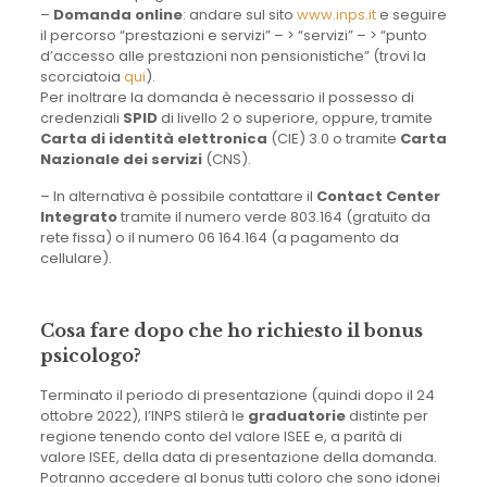
–
Domanda online
: andare sul sito
www.inps.it
e seguire
il percorso “prestazioni e servizi” – > “servizi” – > “punto
d’accesso alle prestazioni non pensionistiche” (trovi la
scorciatoia
qui
).
Per inoltrare la domanda è necessario il possesso di
credenziali
SPID
di livello 2 o superiore, oppure, tramite
Carta di identità elettronica
(CIE) 3.0 o tramite
Carta
Nazionale dei servizi
(CNS).
– In alternativa è possibile contattare il
Contact Center
Integrato
tramite il numero verde 803.164 (gratuito da
rete fissa) o il numero 06 164.164 (a pagamento da
cellulare).
Cosa fare dopo che ho richiesto il bonus
psicologo?
Terminato il periodo di presentazione (quindi dopo il 24
ottobre 2022), l’INPS stilerà le
graduatorie
distinte per
regione tenendo conto del valore ISEE e, a parità di
valore ISEE, della data di presentazione della domanda.
Potranno accedere al bonus tutti coloro che sono idonei