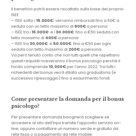
Il beneficio potrà essere riscattato sulla base del proprio
ISEE:
– ISEE sotto i
15.000
€
:
verranno rimborsati fino a 50€ a
seduta con un tetto massimo di
600€
a persona
– ISEE tra i
15.000€
e i
30.000€
: fino a €50 seduta con
tetto massimo di
400€
a persona
– ISEE tra
30.000€
e
50.000€
: fino a €50 per ogni
seduta con tetto massimo di
200€
a persona.
Va però tenuto conto che non tutti quelli che rispettano
questi requisiti riceveranno il bonus psicologo perché il
fondo comprende
10.000€
per l’anno 2022. Tra tutti i
richiedenti del bonus verrà stilata una graduatoria (e
successivo ripescaggio) fino a esaurimento fondi.
Come presentare la domanda per il bonus
psicologo?
Per presentare domanda bisognerà scegliere se
accedere al sito dell’Inps tramite l’apposito servizio on-
line, oppure contattare un numero verde e gratuito da
rete fissa o a pagamento da rete mobile.