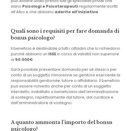
può essere usato presso tutti gli specialisti privati che
siano
Psicologi e Psicoterapeuti
regolarmente iscritti
all’Albo e che abbiano
aderito all’iniziativa
.
Quali sono i requisiti per fare domanda di
bonus psicologo?
Il beneficio è destinabile a tutti i cittadini che lo richiedono
purché abbiano un
ISEE
in corso di validità non superiore
ai
50.000€
.
Sarà possibile presentare domanda per sé stessi o per
conto di un soggetto minorenne se genitore esercente la
responsabilità genitoriale, tutore o affidatario. Il beneficio
può essere richiesto anche per conto di un soggetto
interdetto, inabilitato o beneficiario dell’amministrazione
di sostegno, rispettivamente dal tutore, dal curatore e
dall’amministratore di sostegno.
A quanto ammonta l’importo del bonus
psicologo?