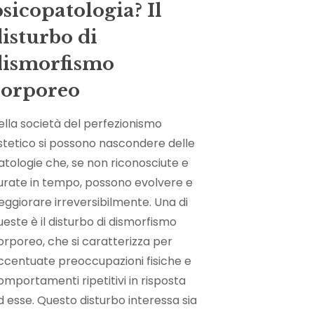
sicopatologia? Il
disturbo di
dismorfismo
corporeo
ella società del perfezionismo
stetico si possono nascondere delle
atologie che, se non riconosciute e
urate in tempo, possono evolvere e
eggiorare irreversibilmente. Una di
ueste è il disturbo di dismorfismo
orporeo, che si caratterizza per
ccentuate preoccupazioni fisiche e
omportamenti ripetitivi in risposta
d esse. Questo disturbo interessa sia