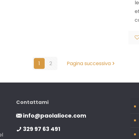
l
e
c
1
2
Pagina successiva
Contattami
info@paolalioce.com
329 97 63 491
el