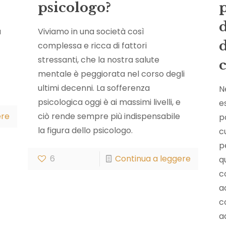
psicologo?
p
a
Viviamo in una società così
complessa e ricca di fattori
stressanti, che la nostra salute
mentale è peggiorata nel corso degli
ultimi decenni. La sofferenza
N
psicologica oggi è ai massimi livelli, e
e
ere
ciò rende sempre più indispensabile
p
la figura dello psicologo.
c
p
6
Continua a leggere
q
c
a
c
a