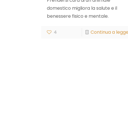
Prendersi cura di un animale
domestico migliora la salute e il
benessere fisico e mentale.
4
Continua a legg