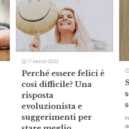
17 Marzo 2022
Perché essere felici è
così difficile? Una
s
risposta
s
evoluzionista e
suggerimenti per
F
d
stare meglio