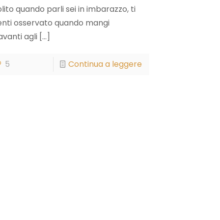
olito quando parli sei in imbarazzo, ti
enti osservato quando mangi
avanti agli
[…]
5
Continua a leggere