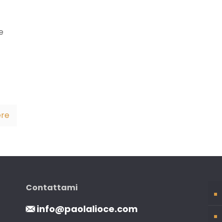
e
ere
Contattami
info@paolalioce.com