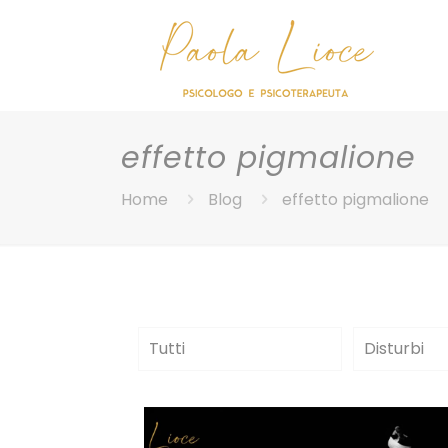
effetto pigmalione
Home
Blog
effetto pigmalione
Tutti
Disturbi