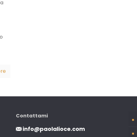
la
to
ere
Contattami
info@paolalioce.com