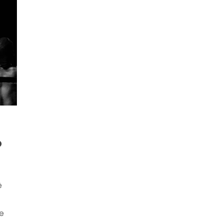
o
è
 e