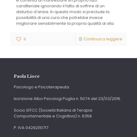
è convinta di manifestare un proprio lato
caratteriale ignorando il fatto di soffrire di un
disturbo d’ansia. In questo modo si preclude la
possibilità di una cura che potrebbe invece
migliorare sensibilmente la propria qualità di vita.
9
Continua a leggere
Paola Lioce
Psicologo e Psicoterapeuta.
Iscrizione Albo Psicologi Puglia n. 5074 del 23/03/2016.
Socio SITCC (Società Italiana di Terapia
Comportamentale e Cognitiva) n. 6358.
P. IVA 04292110717