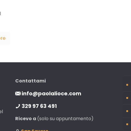
l
ere
Contattami
info@paolalioce.com
329 97 63 491
el
Ricevo a
(solo su appuntamento)