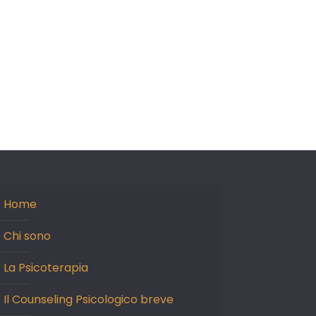
Home
Chi sono
La Psicoterapia
Il Counseling Psicologico breve