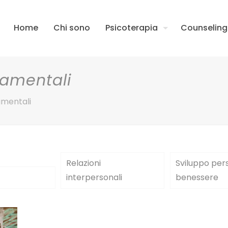
Home
Chi sono
Psicoterapia
Counseling
damentali
amentali
Relazioni
Sviluppo per
interpersonali
benessere