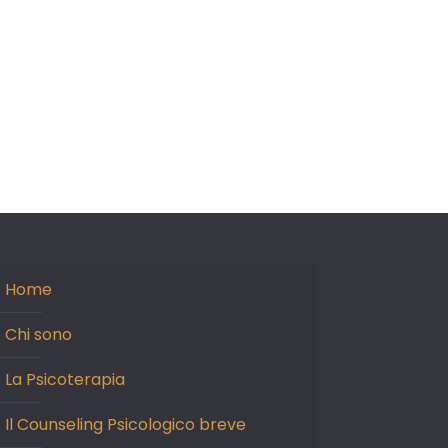
Home
Chi sono
La Psicoterapia
Il Counseling Psicologico breve