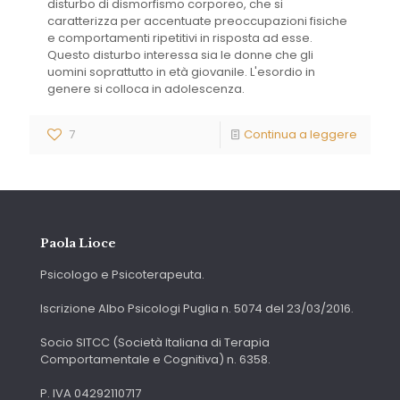
disturbo di dismorfismo corporeo, che si
caratterizza per accentuate preoccupazioni fisiche
e comportamenti ripetitivi in risposta ad esse.
Questo disturbo interessa sia le donne che gli
uomini soprattutto in età giovanile. L'esordio in
genere si colloca in adolescenza.
7
Continua a leggere
Paola Lioce
Psicologo e Psicoterapeuta.
Iscrizione Albo Psicologi Puglia n. 5074 del 23/03/2016.
Socio SITCC (Società Italiana di Terapia
Comportamentale e Cognitiva) n. 6358.
P. IVA 04292110717